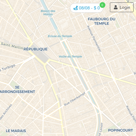
0
Login
08/08
-
$ 0