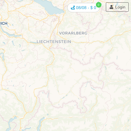
0
Login
08/08
-
$ 0